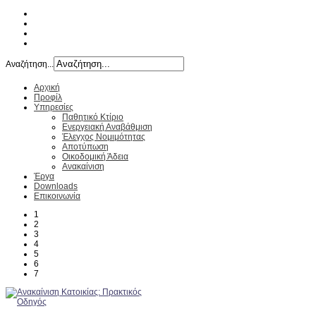
Αναζήτηση...
Αρχική
Προφίλ
Υπηρεσίες
Παθητικό Κτίριο
Ενεργειακή Αναβάθμιση
Έλεγχος Νομιμότητας
Αποτύπωση
Οικοδομική Άδεια
Ανακαίνιση
Έργα
Downloads
Επικοινωνία
1
2
3
4
5
6
7