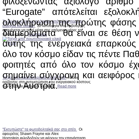
φιλοξενώντας αξιόλογο αριθμ
“Eurogate” απότελείται εξολο
ολοκλήρωση της πρώτης φάσης κ
Το πρώτο κτίριο με πρόσοψη από φύκια παρέχει
ενέργεια και σκίαση
Σε λειτουργία στο Αμβούργο,
διαμερίσματα θα είναι σε θέση
αναμένεται να τεθεί μέσα στις επόμενες μέρες το
πρώτο κτίριο...
Read more
αυτής της ενεργειακά επαρκούς
όλο τον κόσμο είδαν τις πέντε Παθ
φοιτητές από όλο τον κόσμο έχ
σημαίνει σύγχρονη και αειφόρος 
Τοίχοι από πρωτοποριακά υλικά PCM
Νέους
ορίζοντες στη αντιμετώπιση του ενεργειακού κόστους
στην Αυστρία.
των κτηρίων ανοίγουν τα υλικά...
Read more
"Εκτυπώστε" τα φωτοβολταϊκά σας στο σπίτι
Οι
εφευρέτες Shawn Frayne και Alex
Hornstein φιλοδοξούν να φέρουν την επανάσταση