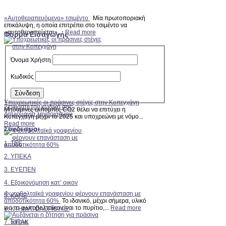
«Αυτοθεραπευόμενο» τσιμέντο
Μία πρωτοποριακή
επικάλυψη, η οποία επιτρέπει στο τσιμέντο να
«αυτοθεραπεύεται»,...
Read more
Φόρμα Εισαγωγής
Όνομα Χρήστη
Κωδικός
Υποχρεωτικές οι πράσινες στέγες στην Κοπεγχάγη
Ξεχάσατε τον κωδικό σας;
Μηδαμινές εκπομπές CO2 θέλει να επιτύχει η
Δημιουργία λογαριασμού
Κοπεγχάγη μέχρι το 2025 και υποχρεώνει με νόμο...
Read more
Σύνδεσμοι
1. TEE
2.
ΥΠΕΚΑ
3. ΕΥΕΠΕΝ
4. Εξοικονόμηση κατ’ οικον
Φωτοβολταϊκά γραφενίου φέρνουν επανάσταση με
5. ΚΑΠΕ
αποδοτικότητα 60%
Το ιδανικό, μέχρι σήμερα, υλικό
για τα φωτοβολταϊκα είναι το πυρίτιο,...
Read more
6. ΚΤΗΜΑΤΟΛΟΓΙΟ Α.Ε.
7. ΕΙΠΑΚ