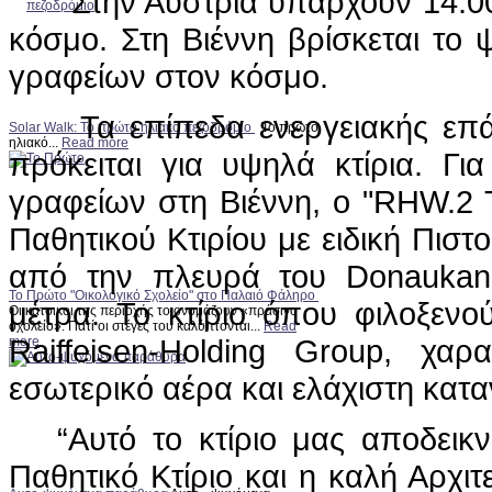
Στην Αυστρία υπάρχουν 14.000 
κόσμο. Στη Βιέννη βρίσκεται το 
γραφείων στον κόσμο.
Τα επίπεδα ενεργειακής επάρκ
Solar Walk: Το πρώτο ηλιακό πεζοδρόμιο
Το πρώτο
ηλιακό...
Read more
πρόκειται για υψηλά κτίρια. 
γραφείων στη Βιέννη, o "RHW.2 T
Παθητικού Κτιρίου με ειδική Πισ
από την πλευρά του Donaukan
Το Πρώτο "Οικολογικό Σχολείο" στο Παλαιό Φάληρο
μέτρα. Το κτίριο όπου φιλοξενο
Οι κάτοικοι της περιοχής το ονομάζουν «πράσινο
σχολείο». Γιατί οι στέγες του καλύπτονται...
Read
Raiffeisen-Holding Group, χαρα
more
εσωτερικό αέρα και ελάχιστη κατ
“Αυτό το κτίριο μας αποδεικνύ
Παθητικό Κτίριο και η καλή Αρχιτ