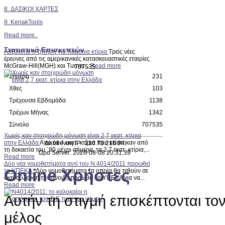
8. ΔΑΣΙΚΟΙ ΧΑΡΤΕΣ
9. KenakTools
Read more..
Στατιστικά Επισκεπτών
Αυξάνεται η ζήτηση για πράσινα κτίρια
Τρείς νέες
έρευνες από τις αμερικανικές κατασκευαστικές εταιρίες
McGraw-Hill(MGH) και Turner...
Read more
7
0
7
5
3
5
Σήμερα
231
Χθες
103
Τρέχουσα Εβδομάδα
1138
Τρέχων Μήνας
1342
Σύνολο
707535
Χωρίς καν στοιχειώδη μόνωση είναι 2,7 εκατ. κτίρια
στην Ελλάδα
Από τα 4 εκατ. κτίρια που κτίστηκαν από
Διεύθυνση IP : 216.73.216.94
τη δεκαετία του ΄80 μέχρι σήμερα, τα 2,7 εκατ. κτίρια,...
Ώρα Server: 2026-08-08 20:31:39
Read more
Δύο νέα νομοθετήματα αντί του Ν.4014/2011 προωθεί
Online Χρήστες
το ΥΠΕΚΑ
Δύο νομοθετήματα τα οποία θα τεθούν σε
διαβούλευση την άνοιξη προωθεί το ΥΠΕΚΑ για να...
Read more
Αυτήν τη στιγμή επισκέπτονται το
μέλος