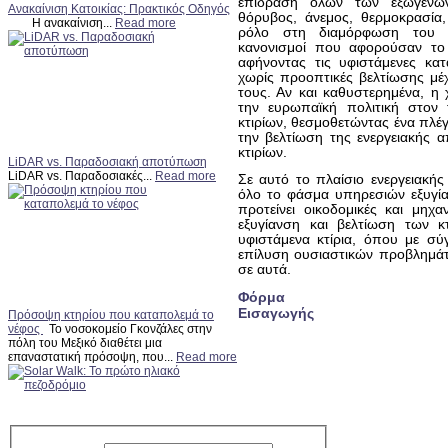
επίδραση όλων των εξωγενών
Ανακαίνιση Κατοικίας: Πρακτικός Οδηγός
θόρυβος, άνεμος, θερμοκρασία, 
Η ανακαίνιση...
Read more
ρόλο στη διαμόρφωση του ε
κανονισμοί που αφορούσαν το 
αφήνοντας τις υφιστάμενες κατ
χωρίς προοπτικές βελτίωσης μέ
τους. Αν και καθυστερημένα, η
την ευρωπαϊκή πολιτική στον 
κτιρίων, θεσμοθετώντας ένα πλέγ
την βελτίωση της ενεργειακής 
κτιρίων.
LiDAR vs. Παραδοσιακή αποτύπωση
LiDAR vs. Παραδοσιακές...
Read more
Σε αυτό το πλαίσιο ενεργειακής
όλο το φάσμα υπηρεσιών εξυγία
προτείνει οικοδομικές και μηχ
εξυγίανση και βελτίωση των κτ
υφιστάμενα κτίρια, όπου με σύγ
επίλυση ουσιαστικών προβλημάτ
σε αυτά.
Φόρμα
Εισαγωγής
Πρόσοψη κτηρίου που καταπολεμά το
νέφος
Το νοσοκομείο Γκονζάλες στην
πόλη του Μεξικό διαθέτει μια
επαναστατική πρόσοψη, που...
Read more