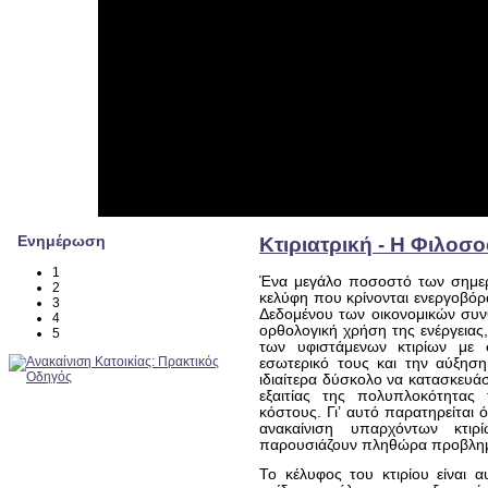
Ενημέρωση
Κτιριατρική - Η Φιλοσ
1
Ένα μεγάλο ποσοστό των σημερι
2
κελύφη που κρίνονται ενεργοβόρ
3
Δεδομένου των οικονομικών συν
4
ορθολογική χρήση της ενέργειας
5
των υφιστάμενων κτιρίων με 
εσωτερικό τους και την αύξηση
ιδιαίτερα δύσκολο να κατασκευάσ
εξαιτίας της πολυπλοκότητας 
κόστους. Γι’ αυτό παρατηρείται
ανακαίνιση υπαρχόντων κτι
παρουσιάζουν πληθώρα προβλη
Το κέλυφος του κτιρίου είναι α