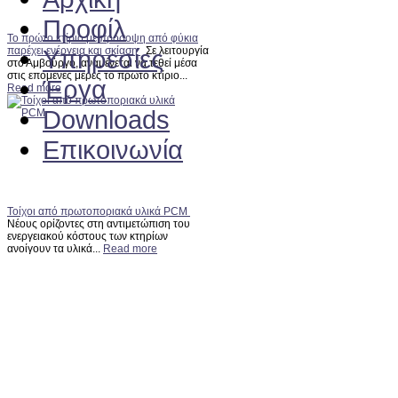
Προφίλ
Το πρώτο κτίριο με πρόσοψη από φύκια
Υπηρεσίες
παρέχει ενέργεια και σκίαση
Σε λειτουργία
στο Αμβούργο, αναμένεται να τεθεί μέσα
στις επόμενες μέρες το πρώτο κτίριο...
Έργα
Read more
Downloads
Επικοινωνία
Τοίχοι από πρωτοποριακά υλικά PCM
Νέους ορίζοντες στη αντιμετώπιση του
ενεργειακού κόστους των κτηρίων
ανοίγουν τα υλικά...
Read more