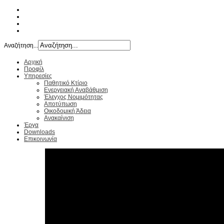
Αναζήτηση...
Αρχική
Προφίλ
Υπηρεσίες
Παθητικό Κτίριο
Ενεργειακή Αναβάθμιση
Έλεγχος Νομιμότητας
Αποτύπωση
Οικοδομική Άδεια
Ανακαίνιση
Έργα
Downloads
Επικοινωνία