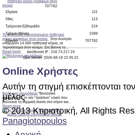
7
0
7
7
8
2
Σήμερα
111
Χθες
113
Τρέχουσα Εβδομάδα
224
Τρέχων Μήνας
1589
Το ψηλότερο πιστοποιημένο παθητικό
κτίριο γραφείων στον κόσμο
Στην Αυστρία
Σύνολο
707782
υπάρχουν 14.000 παθητικά κτίρια, τα
περισσότερα στον κόσμο. Στη Βιέννη το...
Read more
Διεύθυνση IP : 216.73.217.24
Ώρα Server: 2026-08-10 22:45:22
Online Χρήστες
Αυτήν τη στιγμή επισκέπτονται το
Βιολογικό σκυρόδεμα
“Βιολογικό
μέλος
σκυρόδεμα”, το νέο “πράσινο” υλικό που
βελτιώνει τη θερμική άνεση στο κτίριο και...
Read more
© 2013 Κτιριατρική, All Rights Re
Panagiotopoulos
Αρχική