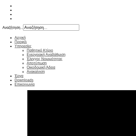
Αναζήτηση...
Αρχική
Προφίλ
Υπηρεσίες
Παθητικό Κτίριο
Ενεργειακή Αναβάθμιση
Έλεγχος Νομιμότητας
Αποτύπωση
Οικοδομική Άδεια
Ανακαίνιση
Έργα
Downloads
Επικοινωνία