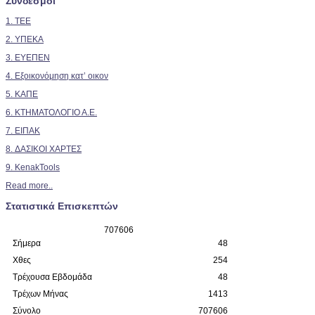
Σύνδεσμοι
1. TEE
2.
ΥΠΕΚΑ
3. ΕΥΕΠΕΝ
4. Εξοικονόμηση κατ’ οικον
5. ΚΑΠΕ
6. ΚΤΗΜΑΤΟΛΟΓΙΟ Α.Ε.
7. ΕΙΠΑΚ
8. ΔΑΣΙΚΟΙ ΧΑΡΤΕΣ
9. KenakTools
Read more..
Στατιστικά Επισκεπτών
7
0
7
6
0
6
Σήμερα
48
Χθες
254
Τρέχουσα Εβδομάδα
48
Τρέχων Μήνας
1413
Σύνολο
707606