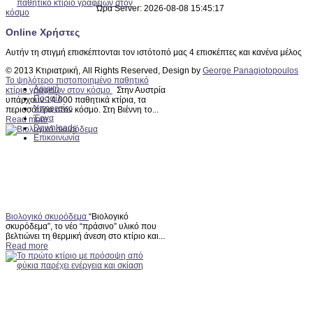
Ώρα Server: 2026-08-08 15:45:17
Online Χρήστες
Αυτήν τη στιγμή επισκέπτονται τον ιστότοπό μας 4 επισκέπτες και κανένα μέλος
© 2013 Κτιριατρική, All Rights Reserved, Design by
George Panagiotopoulos
Το ψηλότερο πιστοποιημένο παθητικό
Αρχική
κτίριο γραφείων στον κόσμο
Στην Αυστρία
Προφίλ
υπάρχουν 14.000 παθητικά κτίρια, τα
Υπηρεσίες
περισσότερα στον κόσμο. Στη Βιέννη το...
Έργα
Read more
Downloads
Επικοινωνία
Βιολογικό σκυρόδεμα
“Βιολογικό
σκυρόδεμα”, το νέο “πράσινο” υλικό που
βελτιώνει τη θερμική άνεση στο κτίριο και...
Read more