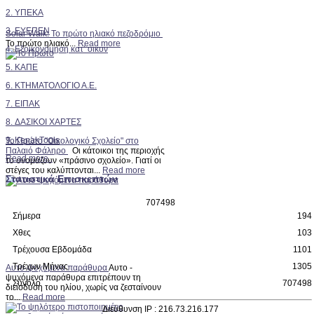
2.
ΥΠΕΚΑ
3. ΕΥΕΠΕΝ
Solar Walk: Το πρώτο ηλιακό πεζοδρόμιο
Το πρώτο ηλιακό...
Read more
4. Εξοικονόμηση κατ’ οικον
5. ΚΑΠΕ
6. ΚΤΗΜΑΤΟΛΟΓΙΟ Α.Ε.
7. ΕΙΠΑΚ
8. ΔΑΣΙΚΟΙ ΧΑΡΤΕΣ
9. KenakTools
Το Πρώτο "Οικολογικό Σχολείο" στο
Παλαιό Φάληρο
Οι κάτοικοι της περιοχής
Read more..
το ονομάζουν «πράσινο σχολείο». Γιατί οι
στέγες του καλύπτονται...
Read more
Στατιστικά Επισκεπτών
7
0
7
4
9
8
Σήμερα
194
Χθες
103
Τρέχουσα Εβδομάδα
1101
Τρέχων Μήνας
1305
Αυτο-ψυχόμενα παράθυρα
Αυτο -
ψυχόμενα παράθυρα επιτρέπουν τη
Σύνολο
707498
διείσδυση του ηλίου, χωρίς να ζεσταίνουν
το...
Read more
Διεύθυνση IP : 216.73.216.177