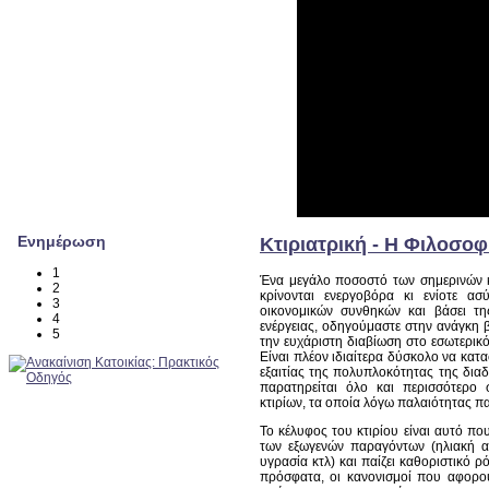
Ενημέρωση
Κτιριατρική - Η Φιλοσοφ
1
Ένα μεγάλο ποσοστό των σημερινών κ
2
κρίνονται ενεργοβόρα κι ενίοτε 
3
οικονομικών συνθηκών και βάσει τ
4
ενέργειας, οδηγούμαστε στην ανάγκη 
5
την ευχάριστη διαβίωση στο εσωτερικό
Είναι πλέον ιδιαίτερα δύσκολο να κατα
εξαιτίας της πολυπλοκότητας της διαδ
παρατηρείται όλο και περισσότερο
κτιρίων, τα οποία λόγω παλαιότητας
Το κέλυφος του κτιρίου είναι αυτό πο
των εξωγενών παραγόντων (ηλιακή ακ
υγρασία κτλ) και παίζει καθοριστικό 
πρόσφατα, οι κανονισμοί που αφορού