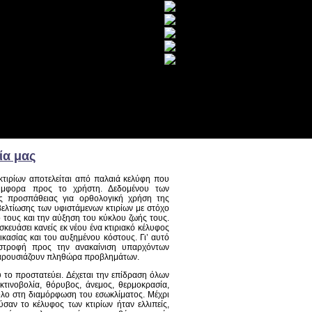
ία μας
τιρίων αποτελείται από παλαιά κελύφη που
ασύμφορα προς το χρήστη. Δεδομένου των
ης προσπάθειας για ορθολογική χρήση της
βελτίωσης των υφιστάμενων κτιρίων με στόχο
 τους και την αύξηση του κύκλου ζωής τους.
σκευάσει κανείς εκ νέου ένα κτιριακό κέλυφος
ικασίας και του αυξημένου κόστους. Γι’ αυτό
 στροφή προς την ανακαίνιση υπαρχόντων
 παρουσιάζουν πληθώρα προβλημάτων.
υ το προστατεύει. Δέχεται την επίδραση όλων
τινοβολία, θόρυβος, άνεμος, θερμοκρασία,
ρόλο στη διαμόρφωση του εσωκλίματος. Μέχρι
σαν το κέλυφος των κτιρίων ήταν ελλιπείς,