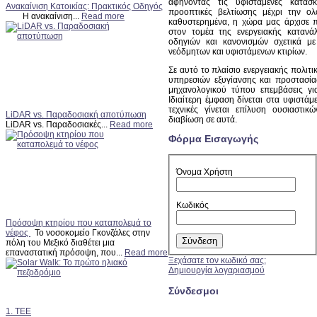
αφήνοντας τις υφιστάμενες κατασ
Ανακαίνιση Κατοικίας: Πρακτικός Οδηγός
προοπτικές βελτίωσης μέχρι την ο
Η ανακαίνιση...
Read more
καθυστερημένα, η χώρα μας άρχισε π
στον τομέα της ενεργειακής κατανά
οδηγιών και κανονισμών σχετικά μ
νεόδμητων και υφιστάμενων κτιρίων.
Σε αυτό το πλαίσιο ενεργειακής πολιτ
υπηρεσιών εξυγίανσης και προστασίας
μηχανολογικού τύπου επεμβάσεις για
Ιδιαίτερη έμφαση δίνεται στα υφιστάμ
τεχνικές γίνεται επίλυση ουσιαστ
LiDAR vs. Παραδοσιακή αποτύπωση
διαβίωση σε αυτά.
LiDAR vs. Παραδοσιακές...
Read more
Φόρμα Εισαγωγής
Όνομα Χρήστη
Κωδικός
Πρόσοψη κτηρίου που καταπολεμά το
νέφος
Το νοσοκομείο Γκονζάλες στην
πόλη του Μεξικό διαθέτει μια
επαναστατική πρόσοψη, που...
Read more
Ξεχάσατε τον κωδικό σας;
Δημιουργία λογαριασμού
Σύνδεσμοι
1. TEE