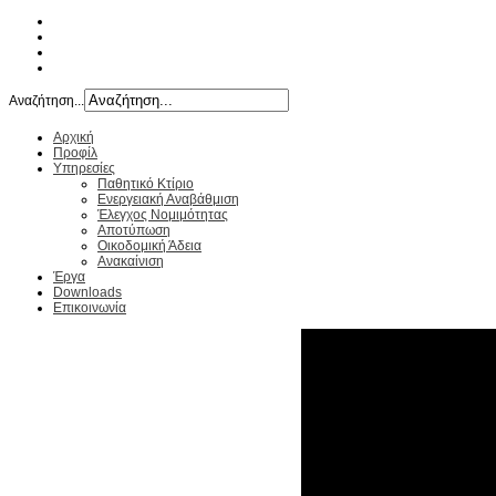
Αναζήτηση...
Αρχική
Προφίλ
Υπηρεσίες
Παθητικό Κτίριο
Ενεργειακή Αναβάθμιση
Έλεγχος Νομιμότητας
Αποτύπωση
Οικοδομική Άδεια
Ανακαίνιση
Έργα
Downloads
Επικοινωνία