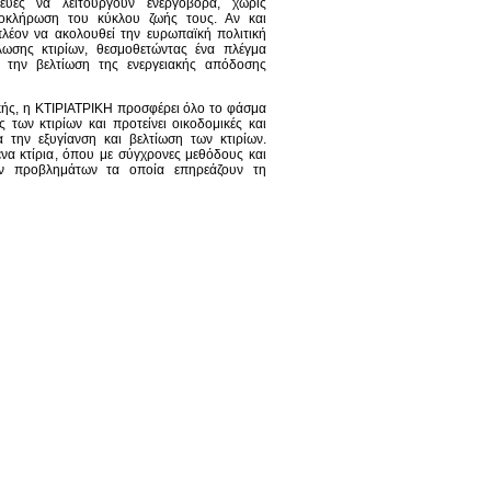
κευές να λειτουργούν ενεργοβόρα, χωρίς
λοκλήρωση του κύκλου ζωής τους. Αν και
λέον να ακολουθεί την ευρωπαϊκή πολιτική
λωσης κτιρίων, θεσμοθετώντας ένα πλέγμα
ε την βελτίωση της ενεργειακής απόδοσης
ικής, η ΚΤΙΡΙΑΤΡΙΚΗ προσφέρει όλο το φάσμα
 των κτιρίων και προτείνει οικοδομικές και
 την εξυγίανση και βελτίωση των κτιρίων.
ενα κτίρια, όπου με σύγχρονες μεθόδους και
ικών προβλημάτων τα οποία επηρεάζουν τη