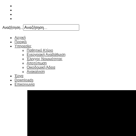
Αναζήτηση...
Αρχική
Προφίλ
Υπηρεσίες
Παθητικό Κτίριο
Ενεργειακή Αναβάθμιση
Έλεγχος Νομιμότητας
Αποτύπωση
Οικοδομική Άδεια
Ανακαίνιση
Έργα
Downloads
Επικοινωνία